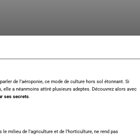
Facebook
X
Pinterest
Whats
arler de l’aéroponie, ce mode de culture hors sol étonnant. Si
es, elle a néanmoins attiré plusieurs adeptes. Découvrez alors avec
ur ses secrets
.
e milieu de l’agriculture et de l’horticulture, ne rend pas