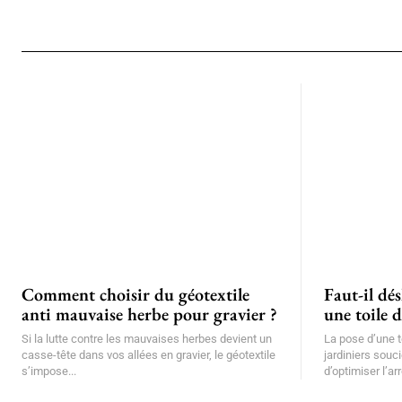
Comment choisir du géotextile
Faut-il dé
anti mauvaise herbe pour gravier ?
une toile d
Si la lutte contre les mauvaises herbes devient un
La pose d’une t
casse-tête dans vos allées en gravier, le géotextile
jardiniers souc
s’impose...
d’optimiser l’arr