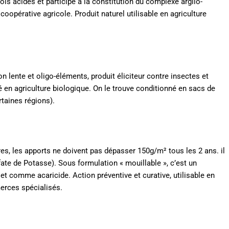
ols acides et participe à la constitution du complexe argilo-
opérative agricole. Produit naturel utilisable en agriculture
n lente et oligo-éléments, produit éliciteur contre insectes et
é en agriculture biologique. On le trouve conditionné en sacs de
rtaines régions).
ires, les apports ne doivent pas dépasser 150g/m² tous les 2 ans. il
ate de Potasse). Sous formulation « mouillable », c’est un
e et comme acaricide. Action préventive et curative, utilisable en
erces spécialisés.