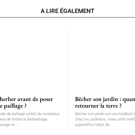
A LIRE ÉGALEMENT
sherber avant de poser
Bêcher son jardin : qua
e paillage ?
retourner la terre ?
oile de paillage séduit de nombreux
Bêcher son jardin est une tradition
ieux de limiter le désherbage,
chez les jardiniers, mais cette méth
osage et...
aujourd'hui l'objet de...