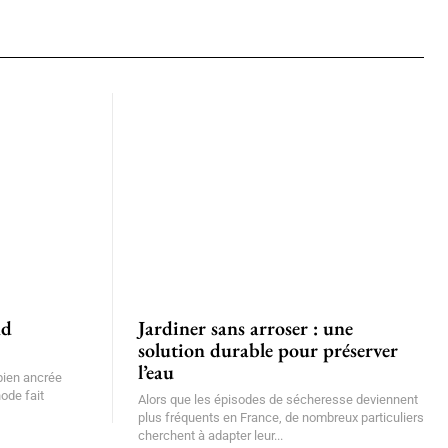
nd
Jardiner sans arroser : une
solution durable pour préserver
l’eau
 bien ancrée
ode fait
Alors que les épisodes de sécheresse deviennent
plus fréquents en France, de nombreux particuliers
cherchent à adapter leur...