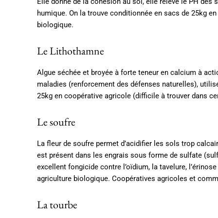
Elle donne de la cohésion au sol, elle relève le PH des s
humique. On la trouve conditionnée en sacs de 25kg en co
biologique.
Le Lithothamne
Algue séchée et broyée à forte teneur en calcium à actio
maladies (renforcement des défenses naturelles), utilis
25kg en coopérative agricole (difficile à trouver dans ce
Le soufre
La fleur de soufre permet d’acidifier les sols trop calca
est présent dans les engrais sous forme de sulfate (sulf
excellent fongicide contre l’oïdium, la tavelure, l’érinos
agriculture biologique. Coopératives agricoles et comm
La tourbe