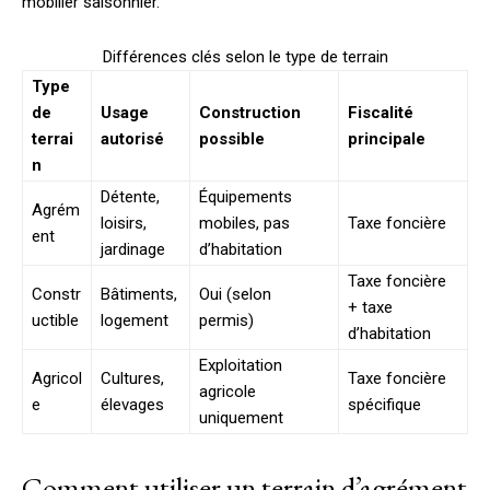
mobilier saisonnier.
Différences clés selon le type de terrain
Type
de
Usage
Construction
Fiscalité
terrai
autorisé
possible
principale
n
Détente,
Équipements
Agrém
loisirs,
mobiles, pas
Taxe foncière
ent
jardinage
d’habitation
Taxe foncière
Constr
Bâtiments,
Oui (selon
+ taxe
uctible
logement
permis)
d’habitation
Exploitation
Agricol
Cultures,
Taxe foncière
agricole
e
élevages
spécifique
uniquement
Comment utiliser un terrain d’agrément