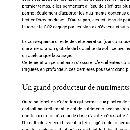
premier temps, elles permettent à l’eau de s’infiltrer plu
permet également d’apporter les nutriments contenus dan
limiter l’érosion du sol. D’autre part, ces millions de p
la terre : le CO2 dégagé par les plantes s’évacue ainsi p
La conséquence directe de cette aération (qui contribue d
une amélioration globale de la qualité du sol : celui-ci 
un quelconque labourage.
Cette aération permet ainsi d’assurer d’excellentes cond
irriguées en profondeur, ces dernières poussent donc pl
Un grand producteur de nutriments
Outre sa fonction d’aération qui permet aux plantes de p
enrichit naturellement le sol de nutriments nécessaires 
contiennent une très grande dose d’azote, nécessaire à 
l’intestin du ver enrichissent la terre ingérée de minéra
pour les racines, autant qu’un excellent fertilisant pour l