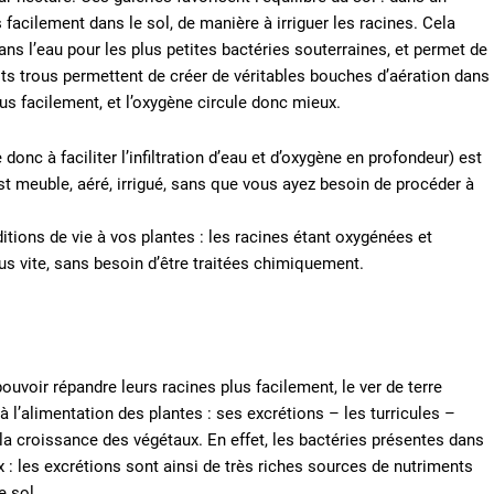
s facilement dans le sol, de manière à irriguer les racines. Cela
s l’eau pour les plus petites bactéries souterraines, et permet de
etits trous permettent de créer de véritables bouches d’aération dans
lus facilement, et l’oxygène circule donc mieux.
onc à faciliter l’infiltration d’eau et d’oxygène en profondeur) est
est meuble, aéré, irrigué, sans que vous ayez besoin de procéder à
itions de vie à vos plantes : les racines étant oxygénées et
us vite, sans besoin d’être traitées chimiquement.
ouvoir répandre leurs racines plus facilement, le ver de terre
à l’alimentation des plantes : ses excrétions – les turricules –
la croissance des végétaux. En effet, les bactéries présentes dans
ux : les excrétions sont ainsi de très riches sources de nutriments
e sol.