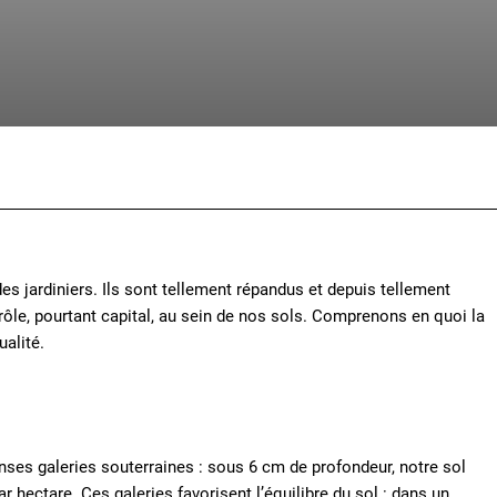
Facebook
X
Pinterest
Whats
es jardiniers. Ils sont tellement répandus et depuis tellement
 rôle, pourtant capital, au sein de nos sols. Comprenons en quoi la
ualité.
nses galeries souterraines : sous 6 cm de profondeur, notre sol
 hectare. Ces galeries favorisent l’équilibre du sol : dans un