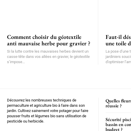
Comment choisir du géotextile
Faut-il dé
anti mauvaise herbe pour gravier ?
une toile d
Si la lutte contre les mauvaises herbes devient un
La pose d’une t
casse-tête dans vos allées en gravier, le géotextile
jardiniers souc
s’impose...
d’optimiser l’arr
Quelles fleur
Découvrez les nombreuses techniques de
réussie ?
permaculture et agriculture bio à faire dans son
jardin. Cultivez sainement votre potager pour faire
pousser fruits et légumes bio sans utilisation de
Sécurité pis
pesticide ou herbicide.
bassin en con
budget ?