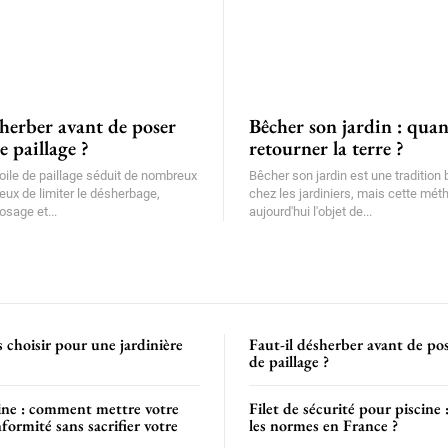
sherber avant de poser
Bêcher son jardin : qua
e paillage ?
retourner la terre ?
oile de paillage séduit de nombreux
Bêcher son jardin est une tradition
ieux de limiter le désherbage,
chez les jardiniers, mais cette méth
osage et...
aujourd'hui l'objet de...
s choisir pour une jardinière
Faut-il désherber avant de pos
de paillage ?
cine : comment mettre votre
Filet de sécurité pour piscine 
formité sans sacrifier votre
les normes en France ?