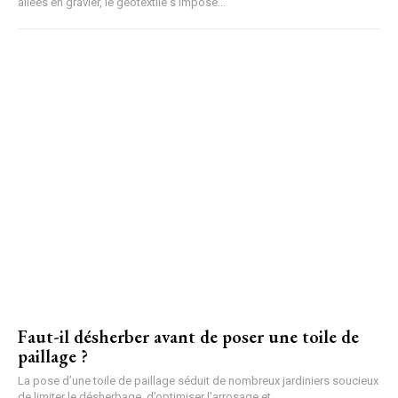
allées en gravier, le géotextile s’impose...
Faut-il désherber avant de poser une toile de
paillage ?
La pose d’une toile de paillage séduit de nombreux jardiniers soucieux
de limiter le désherbage, d’optimiser l’arrosage et...