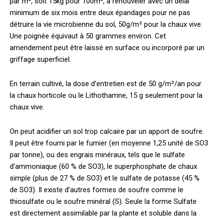
par m², soit 15kg pour 100m², à renouveler avec un délai
minimum de six mois entre deux épandages pour ne pas
détruire la vie microbienne du sol, 50g/m² pour la chaux vive.
Une poignée équivaut à 50 grammes environ. Cet
amendement peut être laissé en surface ou incorporé par un
griffage superficiel.
En terrain cultivé, la dose d’entretien est de 50 g/m²/an pour
la chaux horticole ou le Lithothamne, 15 g seulement pour la
chaux vive.
On peut acidifier un sol trop calcaire par un apport de soufre.
Il peut être fourni par le fumier (en moyenne 1,25 unité de SO3
par tonne), ou des engrais minéraux, tels que le sulfate
d’ammoniaque (60 % de SO3), le superphosphate de chaux
simple (plus de 27 % de SO3) et le sulfate de potasse (45 %
de SO3). Il existe d’autres formes de soufre comme le
thiosulfate ou le soufre minéral (S). Seule la forme Sulfate
est directement assimilable par la plante et soluble dans la