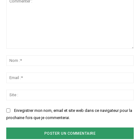
Commenter
:
No
:*
Ema
:*
Sit
:
Enregistrer mon nom, email et site web dans ce navigateur pour la
prochaine fois que je commenterai.