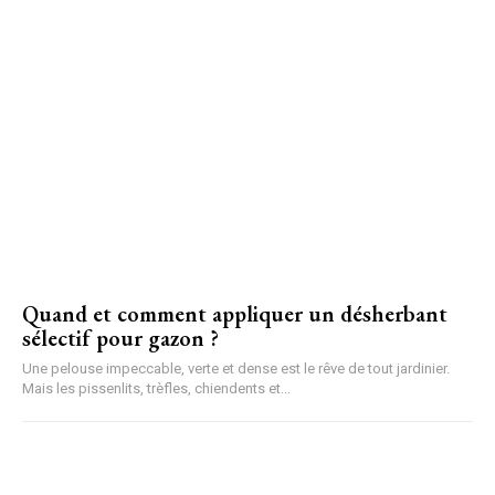
Quand et comment appliquer un désherbant
sélectif pour gazon ?
Une pelouse impeccable, verte et dense est le rêve de tout jardinier.
Mais les pissenlits, trèfles, chiendents et...