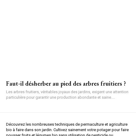
Faut-il désherber au pied des arbres fruitiers ?
Les arbres fruitiers, véritables joyaux des jardins, exigent une attention
particulière pour garantir une production abondante et saine....
Découvrez les nombreuses techniques de permaculture et agriculture
bio à faire dans son jardin. Cultivez sainement votre potager pour faire
pousser fruits et légumes bio sans utilisation de pesticide ou