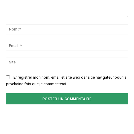
Commenter
:
No
:*
Ema
:*
Sit
:
Enregistrer mon nom, email et site web dans ce navigateur pour la
prochaine fois que je commenterai.