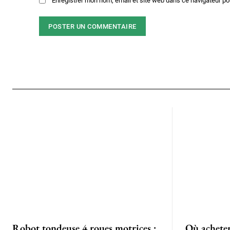
Enregistrer mon nom, email et site web dans ce navigateur po
Robot tondeuse 4 roues motrices :
Où achete