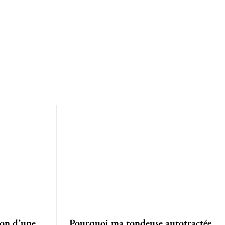
ion d’une
Pourquoi ma tondeuse autotractée