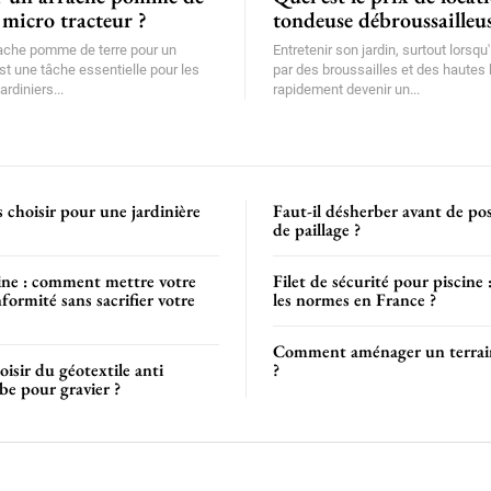
 micro tracteur ?
tondeuse débroussailleus
rache pomme de terre pour un
Entretenir son jardin, surtout lorsqu'
st une tâche essentielle pour les
par des broussailles et des hautes 
ardiniers...
rapidement devenir un...
s choisir pour une jardinière
Faut-il désherber avant de pos
de paillage ?
cine : comment mettre votre
Filet de sécurité pour piscine 
formité sans sacrifier votre
les normes en France ?
Comment aménager un terrai
sir du géotextile anti
?
be pour gravier ?