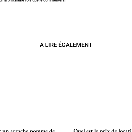
ur la prochaine fois que je commenterai.
A LIRE ÉGALEMENT
r un arrache pomme de
Quel est le prix de locat