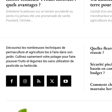
quels avantages ?
terre pour
Entretenir la pelouse sur un terrain accidenté ou
L'achat d'un ar
pentu n’a jamais été une promenade de santé.
microtracteur e
Pourtant, l’arrivée...
agriculteurs et j
Quelles fleur
Découvrez les nombreuses techniques de
réussie ?
permaculture et agriculture bio à faire dans son
jardin. Cultivez sainement votre potager pour faire
pousser fruits et légumes bio sans utilisation de
Sécurité pis
pesticide ou herbicide.
bassin en con
budget ?
Comment choi
mauvaise her