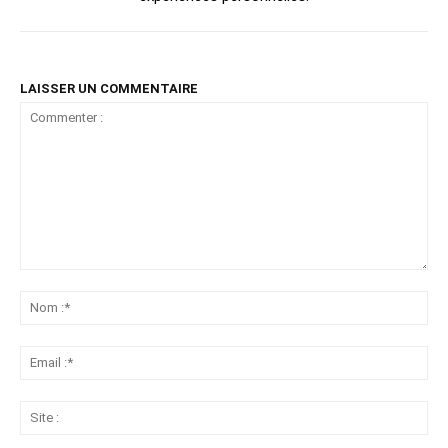
LAISSER UN COMMENTAIRE
Commenter
:
No
:*
Ema
:*
Sit
: